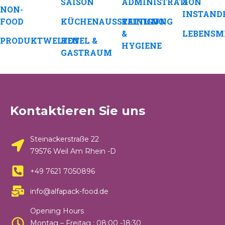
SAISON
ADMINISTRATION
&
NON-
INSTAND
FOOD
KÜCHENAUSSTATTUNG
REINIGUNG
&
LEBENSM
PRODUKTWELTEN
HOTEL &
HYGIENE
GASTRAUM
Kontaktieren Sie uns
Steinackerstraße 22
79576 Weil Am Rhein -D
+49 7621 7050896
info@alfapack-food.de
Opening Hours
Montag – Freitag : 08:00 -18:30