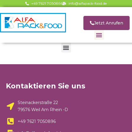
+49 7621 7050896
info@alfapack-food.de
Jetzt Anrufen
Über Alfapack & Food
unsere Produkte
Kontaktieren Sie uns
Steinackerstraße 22
79576 Weil Am Rhein -D
+49 7621 7050896